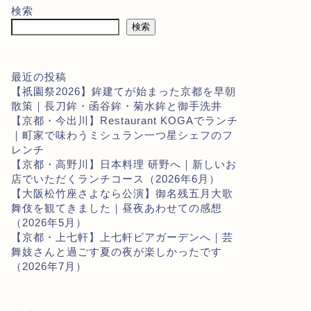
検索
検索
最近の投稿
【祇園祭2026】鉾建てが始まった京都を早朝
散策｜長刀鉾・函谷鉾・菊水鉾と御手洗井
【京都・今出川】Restaurant KOGAでランチ
｜町家で味わうミシュラン一つ星シェフのフ
レンチ
【京都・高野川】日本料理 研野へ｜新しいお
店でいただくランチコース（2026年6月）
【大阪松竹座さよなら公演】御名残五月大歌
舞伎を観てきました｜昼夜あわせての感想
（2026年5月）
【京都・上七軒】上七軒ビアガーデンへ｜芸
舞妓さんと過ごす夏の夜が楽しかったです
（2026年7月）