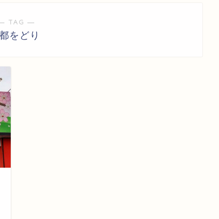
― TAG ―
#都をどり