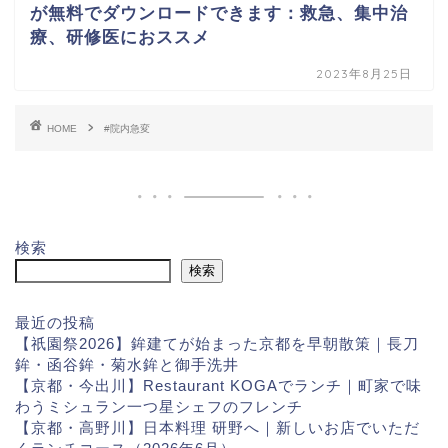
が無料でダウンロードできます：救急、集中治
療、研修医におススメ
2023年8月25日
HOME
#院内急変
検索
検索
最近の投稿
【祇園祭2026】鉾建てが始まった京都を早朝散策｜長刀
鉾・函谷鉾・菊水鉾と御手洗井
【京都・今出川】Restaurant KOGAでランチ｜町家で味
わうミシュラン一つ星シェフのフレンチ
【京都・高野川】日本料理 研野へ｜新しいお店でいただ