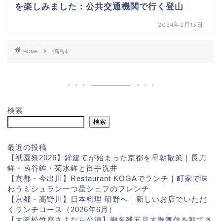
を楽しみました：公共交通機関で行く登山
2024年2月13日
HOME
#高島市
検索
検索
最近の投稿
【祇園祭2026】鉾建てが始まった京都を早朝散策｜長刀
鉾・函谷鉾・菊水鉾と御手洗井
【京都・今出川】Restaurant KOGAでランチ｜町家で味
わうミシュラン一つ星シェフのフレンチ
【京都・高野川】日本料理 研野へ｜新しいお店でいただ
くランチコース（2026年6月）
【大阪松竹座さよなら公演】御名残五月大歌舞伎を観てき