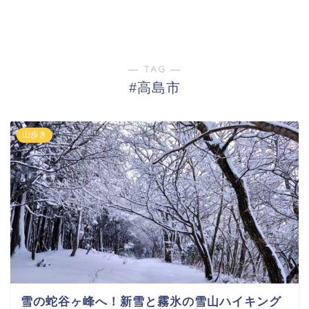
― TAG ―
#高島市
山歩き
雪の蛇谷ヶ峰へ！新雪と霧氷の雪山ハイキング