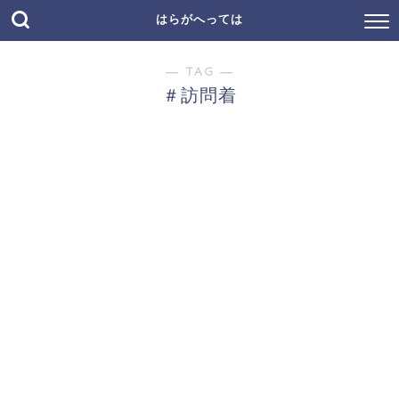
はらがへっては
― TAG ―
＃訪問着