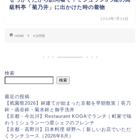
級料亭「菊乃井」に出かけた時の着物
2024年1月24日
HOME
＃訪問着
検索
検索
最近の投稿
【祇園祭2026】鉾建てが始まった京都を早朝散策｜長刀
鉾・函谷鉾・菊水鉾と御手洗井
【京都・今出川】Restaurant KOGAでランチ｜町家で味
わうミシュラン一つ星シェフのフレンチ
【京都・高野川】日本料理 研野へ｜新しいお店でいただ
くランチコース（2026年6月）