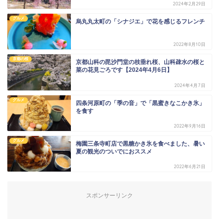
2024年2月29日
グルメ
烏丸丸太町の「シナジエ」で花を感じるフレンチ
2022年8月10日
京都の桜
京都山科の毘沙門堂の枝垂れ桜、山科疎水の桜と
菜の花見ごろです【2024年4月6日】
2024年4月7日
グルメ
四条河原町の「季の音」で「黒蜜きなこかき氷」
を食す
2022年9月16日
グルメ
梅園三条寺町店で黒糖かき氷を食べました、暑い
夏の観光のついでにおススメ
2022年6月21日
スポンサーリンク