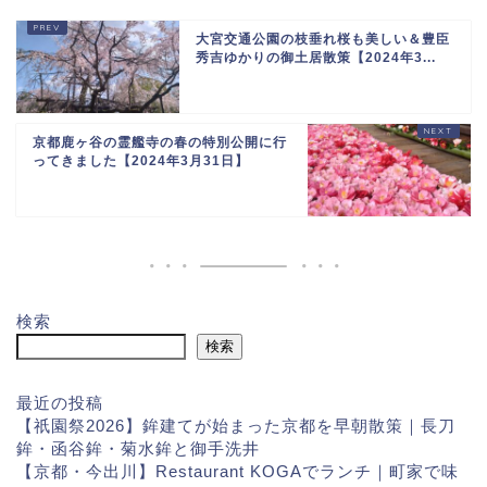
大宮交通公園の枝垂れ桜も美しい＆豊臣
秀吉ゆかりの御土居散策【2024年3...
京都鹿ヶ谷の霊艦寺の春の特別公開に行
ってきました【2024年3月31日】
検索
検索
最近の投稿
【祇園祭2026】鉾建てが始まった京都を早朝散策｜長刀
鉾・函谷鉾・菊水鉾と御手洗井
【京都・今出川】Restaurant KOGAでランチ｜町家で味