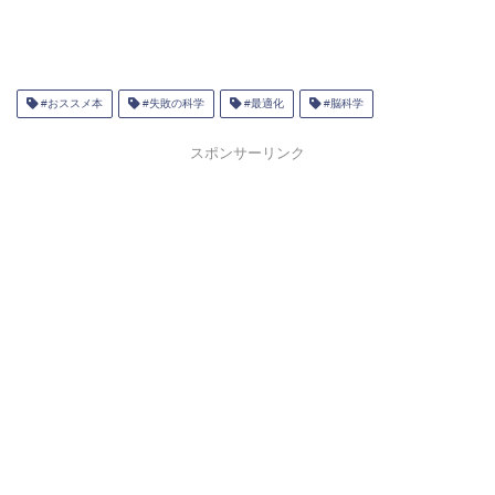
#おススメ本
#失敗の科学
#最適化
#脳科学
スポンサーリンク