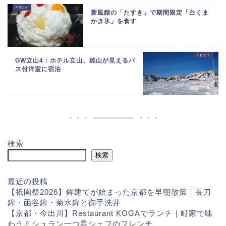
新風館の「たすき」で期間限定「白くま
かき氷」を食す
GW立山4：ホテル立山、雄山が見えるバ
ス付洋室に宿泊
検索
検索
最近の投稿
【祇園祭2026】鉾建てが始まった京都を早朝散策｜長刀
鉾・函谷鉾・菊水鉾と御手洗井
【京都・今出川】Restaurant KOGAでランチ｜町家で味
わうミシュラン一つ星シェフのフレンチ