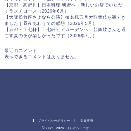
【京都・高野川】日本料理 研野へ｜新しいお店でいただ
くランチコース（2026年6月）
【大阪松竹座さよなら公演】御名残五月大歌舞伎を観てき
ました｜昼夜あわせての感想（2026年5月）
【京都・上七軒】上七軒ビアガーデンへ｜芸舞妓さんと過
ごす夏の夜が楽しかったです（2026年7月）
最近のコメント
表示できるコメントはありません。
プライバシーポリシー
免責事項
2021–2026 はらがへっては