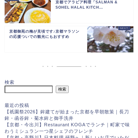
京都でアラビア料理「SALMAN &
SOHEL HALAL KITCH...
京都御苑の梅が見頃です♪京都マラソン
の応援ついでの観光にもおすすめ
検索
検索
最近の投稿
【祇園祭2026】鉾建てが始まった京都を早朝散策｜長刀
鉾・函谷鉾・菊水鉾と御手洗井
【京都・今出川】Restaurant KOGAでランチ｜町家で味
わうミシュラン一つ星シェフのフレンチ
【京都・高野川】日本料理 研野へ｜新しいお店でいただ