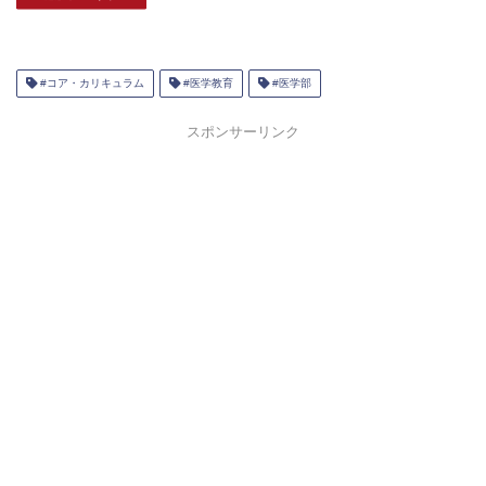
#コア・カリキュラム
#医学教育
#医学部
スポンサーリンク