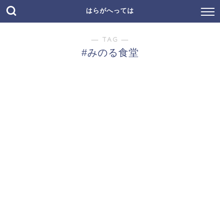
はらがへっては
― TAG ―
#みのる食堂