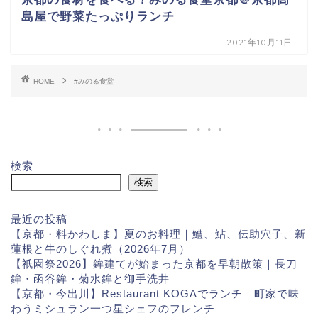
島屋で野菜たっぷりランチ
2021年10月11日
HOME
#みのる食堂
検索
検索
最近の投稿
【京都・料かわしま】夏のお料理｜鱧、鮎、伝助穴子、新
蓮根と牛のしぐれ煮（2026年7月）
【祇園祭2026】鉾建てが始まった京都を早朝散策｜長刀
鉾・函谷鉾・菊水鉾と御手洗井
【京都・今出川】Restaurant KOGAでランチ｜町家で味
わうミシュラン一つ星シェフのフレンチ