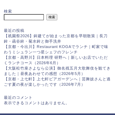
検索
検索
最近の投稿
【祇園祭2026】鉾建てが始まった京都を早朝散策｜長刀
鉾・函谷鉾・菊水鉾と御手洗井
【京都・今出川】Restaurant KOGAでランチ｜町家で味
わうミシュラン一つ星シェフのフレンチ
【京都・高野川】日本料理 研野へ｜新しいお店でいただ
くランチコース（2026年6月）
【大阪松竹座さよなら公演】御名残五月大歌舞伎を観てき
ました｜昼夜あわせての感想（2026年5月）
【京都・上七軒】上七軒ビアガーデンへ｜芸舞妓さんと過
ごす夏の夜が楽しかったです（2026年7月）
最近のコメント
表示できるコメントはありません。