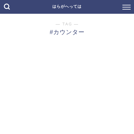
はらがへっては
― TAG ―
#カウンター