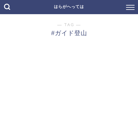
はらがへっては
― TAG ―
#ガイド登山