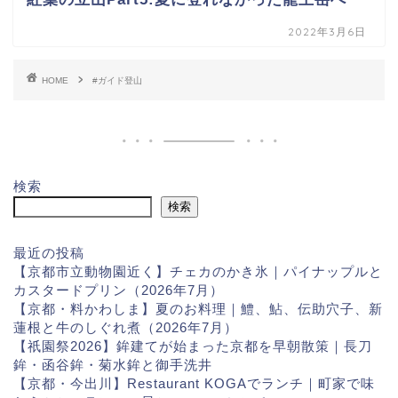
2022年3月6日
HOME
#ガイド登山
検索
検索
最近の投稿
【京都市立動物園近く】チェカのかき氷｜パイナップルと
カスタードプリン（2026年7月）
【京都・料かわしま】夏のお料理｜鱧、鮎、伝助穴子、新
蓮根と牛のしぐれ煮（2026年7月）
【祇園祭2026】鉾建てが始まった京都を早朝散策｜長刀
鉾・函谷鉾・菊水鉾と御手洗井
【京都・今出川】Restaurant KOGAでランチ｜町家で味