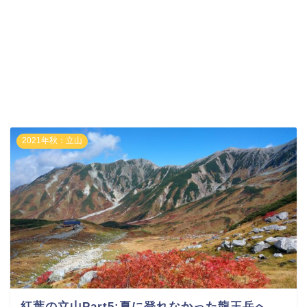
2021年秋：立山
紅葉の立山Part5:夏に登れなかった龍王岳へ