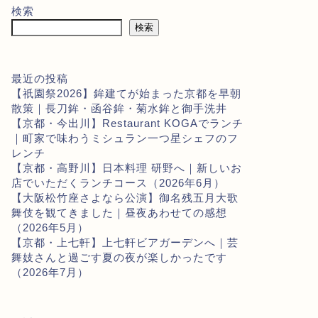
検索
検索
最近の投稿
【祇園祭2026】鉾建てが始まった京都を早朝
散策｜長刀鉾・函谷鉾・菊水鉾と御手洗井
【京都・今出川】Restaurant KOGAでランチ
｜町家で味わうミシュラン一つ星シェフのフ
レンチ
【京都・高野川】日本料理 研野へ｜新しいお
店でいただくランチコース（2026年6月）
【大阪松竹座さよなら公演】御名残五月大歌
舞伎を観てきました｜昼夜あわせての感想
（2026年5月）
【京都・上七軒】上七軒ビアガーデンへ｜芸
舞妓さんと過ごす夏の夜が楽しかったです
（2026年7月）