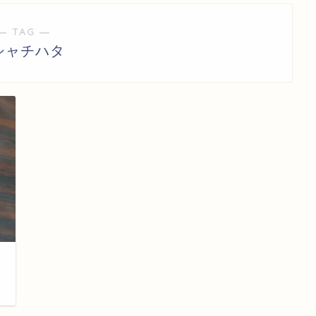
― TAG ―
シャチハタ
日