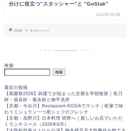
分けに役立つ"スタッシャー"と "GoStak"
2022年1月2日
HOME
#スタッシャー
検索
検索
最近の投稿
【祇園祭2026】鉾建てが始まった京都を早朝散策｜長刀
鉾・函谷鉾・菊水鉾と御手洗井
【京都・今出川】Restaurant KOGAでランチ｜町家で味
わうミシュラン一つ星シェフのフレンチ
【京都・高野川】日本料理 研野へ｜新しいお店でいただ
くランチコース（2026年6月）
【大阪松竹座さよなら公演】御名残五月大歌舞伎を観てき