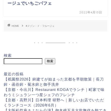
ージュでいちごパフェ
2022年4月13日
HOME
#メゾン・ド・フルージュ
検索
検索
最近の投稿
【祇園祭2026】鉾建てが始まった京都を早朝散策｜長刀
鉾・函谷鉾・菊水鉾と御手洗井
【京都・今出川】Restaurant KOGAでランチ｜町家で味
わうミシュラン一つ星シェフのフレンチ
【京都・高野川】日本料理 研野へ｜新しいお店でいただ
くランチコース（2026年6月）
【大阪松竹座さよなら公演】御名残五月大歌舞伎を観てき