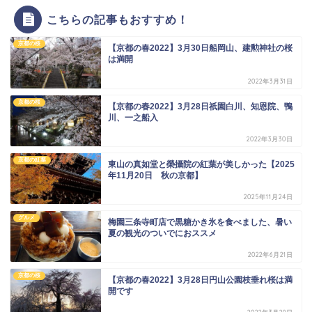
こちらの記事もおすすめ！
京都の桜
【京都の春2022】3月30日船岡山、建勲神社の桜
は満開
2022年3月31日
京都の桜
【京都の春2022】3月28日祇園白川、知恩院、鴨
川、一之船入
2022年3月30日
京都の紅葉
東山の真如堂と榮攝院の紅葉が美しかった【2025
年11月20日 秋の京都】
2025年11月24日
グルメ
梅園三条寺町店で黒糖かき氷を食べました、暑い
夏の観光のついでにおススメ
2022年6月21日
京都の桜
【京都の春2022】3月28日円山公園枝垂れ桜は満
開です