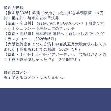
最近の投稿
【祇園祭2026】鉾建てが始まった京都を早朝散策｜長刀
鉾・函谷鉾・菊水鉾と御手洗井
【京都・今出川】Restaurant KOGAでランチ｜町家で味
わうミシュラン一つ星シェフのフレンチ
【京都・高野川】日本料理 研野へ｜新しいお店でいただ
くランチコース（2026年6月）
【大阪松竹座さよなら公演】御名残五月大歌舞伎を観てき
ました｜昼夜あわせての感想（2026年5月）
【京都・上七軒】上七軒ビアガーデンへ｜芸舞妓さんと過
ごす夏の夜が楽しかったです（2026年7月）
最近のコメント
表示できるコメントはありません。