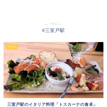
― TAG ―
#三室戸駅
グルメ
三室戸駅のイタリア料理「トスカーナの食卓」