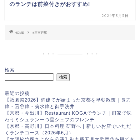
のランチは前菜付きがおすすめ!
2024年3月5日
HOME
#三室戸駅
検索
検索
最近の投稿
【祇園祭2026】鉾建てが始まった京都を早朝散策｜長刀
鉾・函谷鉾・菊水鉾と御手洗井
【京都・今出川】Restaurant KOGAでランチ｜町家で味
わうミシュラン一つ星シェフのフレンチ
【京都・高野川】日本料理 研野へ｜新しいお店でいただ
くランチコース（2026年6月）
【大阪松竹座さよなら公演】御名残五月大歌舞伎を観てき