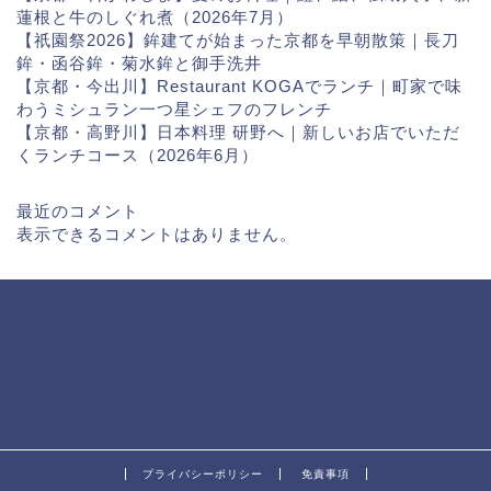
蓮根と牛のしぐれ煮（2026年7月）
【祇園祭2026】鉾建てが始まった京都を早朝散策｜長刀
鉾・函谷鉾・菊水鉾と御手洗井
【京都・今出川】Restaurant KOGAでランチ｜町家で味
わうミシュラン一つ星シェフのフレンチ
【京都・高野川】日本料理 研野へ｜新しいお店でいただ
くランチコース（2026年6月）
最近のコメント
表示できるコメントはありません。
プライバシーポリシー
免責事項