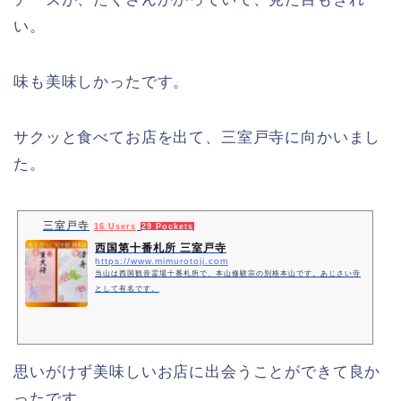
い。
味も美味しかったです。
サクッと食べてお店を出て、三室戸寺に向かいまし
た。
三室戸寺
16 Users
29 Pockets
西国第十番札所 三室戸寺
https://www.mimurotoji.com
当山は西国観音霊場十番札所で、本山修験宗の別格本山です。あじさい寺
として有名です。
思いがけず美味しいお店に出会うことができて良か
ったです