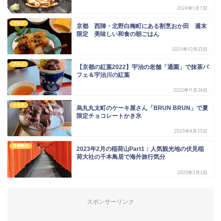
2024年1月7日
グルメ
京都 西陣・北野白梅町にある割烹おか田 週末
限定 美味しい和食の朝ごはん
2025年10月23日
グルメ
【京都の紅葉2022】宇治の老舗「通園」で抹茶パ
フェ＆宇治川の紅葉
2022年11月26日
かき氷
烏丸丸太町のケーキ屋さん「BRUN BRUN」で夏
限定チョコレートかき氷
2025年8月25日
京都観光
2023年2月の稲荷山Part1：人気観光地の伏見稲
荷大社の千本鳥居で海外旅行気分
2023年3月2日
スポンサーリンク