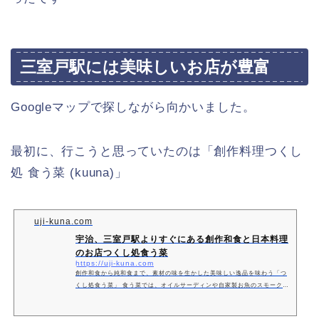
三室戸駅には美味しいお店が豊富
Googleマップで探しながら向かいました。
最初に、行こうと思っていたのは「創作料理つくし
処 食う菜 (kuuna)」
uji-kuna.com
宇治、三室戸駅よりすぐにある創作和食と日本料理
のお店つくし処食う菜
https://uji-kuna.com
創作和食から純和食まで、素材の味を生かした美味しい逸品を味わう「つ
くし処食う菜」 食う菜では、オイルサーディンや自家製お魚のスモーク
(燻製)など、創作料理や純和食、日本料理など幅広くご提供しておりま
す。 店主は、有名ホテルや和食店で修行を重ね、地元の方に喜んで頂ける