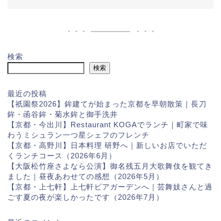
検索
検索
最近の投稿
【祇園祭2026】鉾建てが始まった京都を早朝散策｜長刀
鉾・函谷鉾・菊水鉾と御手洗井
【京都・今出川】Restaurant KOGAでランチ｜町家で味
わうミシュラン一つ星シェフのフレンチ
【京都・高野川】日本料理 研野へ｜新しいお店でいただ
くランチコース（2026年6月）
【大阪松竹座さよなら公演】御名残五月大歌舞伎を観てき
ました｜昼夜あわせての感想（2026年5月）
【京都・上七軒】上七軒ビアガーデンへ｜芸舞妓さんと過
ごす夏の夜が楽しかったです（2026年7月）