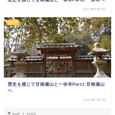
2022年5月11日
山歩き
歴史を感じて甘南備山と一休寺Part1:甘南備山
へ
2022年5月7日
HOME
#京田辺