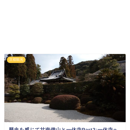
京都観光
歴史を感じて甘南備山と一休寺Part2:一休寺へ