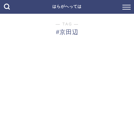
はらがへっては
― TAG ―
#京田辺