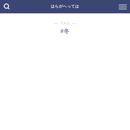
はらがへっては
― TAG ―
#冬