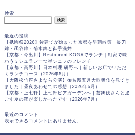
検索
検索
最近の投稿
【祇園祭2026】鉾建てが始まった京都を早朝散策｜長刀
鉾・函谷鉾・菊水鉾と御手洗井
【京都・今出川】Restaurant KOGAでランチ｜町家で味
わうミシュラン一つ星シェフのフレンチ
【京都・高野川】日本料理 研野へ｜新しいお店でいただ
くランチコース（2026年6月）
【大阪松竹座さよなら公演】御名残五月大歌舞伎を観てき
ました｜昼夜あわせての感想（2026年5月）
【京都・上七軒】上七軒ビアガーデンへ｜芸舞妓さんと過
ごす夏の夜が楽しかったです（2026年7月）
最近のコメント
表示できるコメントはありません。