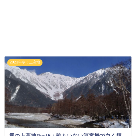
2023年冬：上高地
雪の上高地Part5：誰もいない河童橋で白く輝