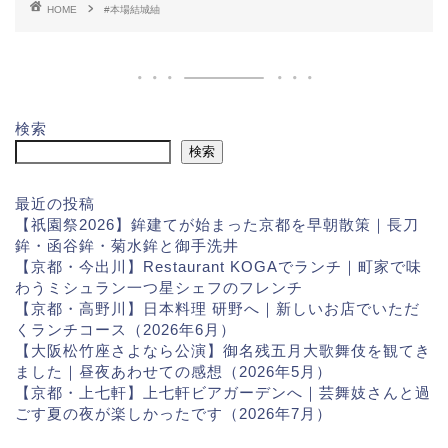
HOME
#本場結城紬
検索
検索
最近の投稿
【祇園祭2026】鉾建てが始まった京都を早朝散策｜長刀
鉾・函谷鉾・菊水鉾と御手洗井
【京都・今出川】Restaurant KOGAでランチ｜町家で味
わうミシュラン一つ星シェフのフレンチ
【京都・高野川】日本料理 研野へ｜新しいお店でいただ
くランチコース（2026年6月）
【大阪松竹座さよなら公演】御名残五月大歌舞伎を観てき
ました｜昼夜あわせての感想（2026年5月）
【京都・上七軒】上七軒ビアガーデンへ｜芸舞妓さんと過
ごす夏の夜が楽しかったです（2026年7月）