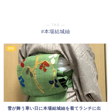
― TAG ―
#本場結城紬
着物
雪が舞う寒い日に本場結城紬を着てランチに出