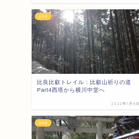
山歩き
比良比叡トレイル：比叡山祈りの道
Part4西塔から横川中堂へ
2022年1月6
山歩き