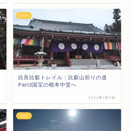
山歩き
比良比叡トレイル：比叡山祈りの道
Part3国宝の根本中堂へ
日
2022年1月5日
山歩き