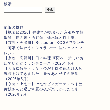
検索
検索
最近の投稿
【祇園祭2026】鉾建てが始まった京都を早朝
散策｜長刀鉾・函谷鉾・菊水鉾と御手洗井
【京都・今出川】Restaurant KOGAでランチ
｜町家で味わうミシュラン一つ星シェフのフ
レンチ
【京都・高野川】日本料理 研野へ｜新しいお
店でいただくランチコース（2026年6月）
【大阪松竹座さよなら公演】御名残五月大歌
舞伎を観てきました｜昼夜あわせての感想
（2026年5月）
【京都・上七軒】上七軒ビアガーデンへ｜芸
舞妓さんと過ごす夏の夜が楽しかったです
（2026年7月）