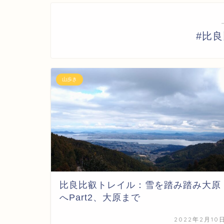
#比
山歩き
比良比叡トレイル：雪を踏み踏み大原
へPart2、大原まで
2022年2月10