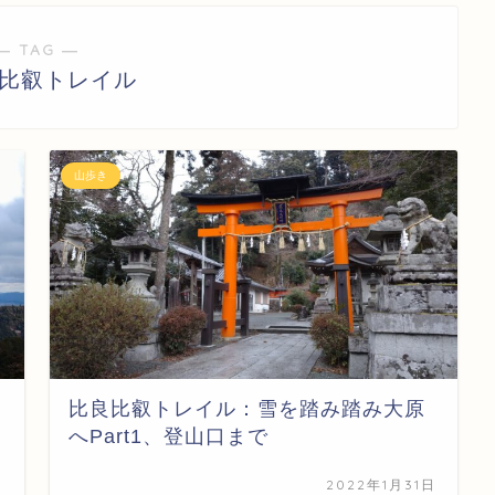
― TAG ―
良比叡トレイル
山歩き
比良比叡トレイル：雪を踏み踏み大原
へPart1、登山口まで
日
2022年1月31日