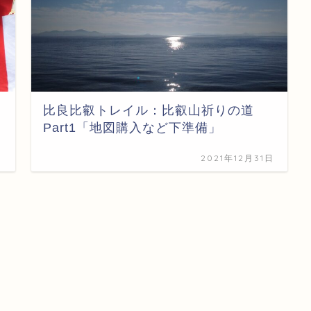
比良比叡トレイル：比叡山祈りの道
Part1「地図購入など下準備」
日
2021年12月31日