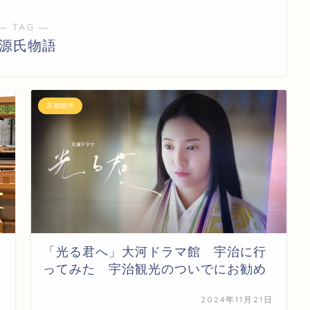
― TAG ―
#源氏物語
京都観光
「光る君へ」大河ドラマ館 宇治に行
ってみた 宇治観光のついでにお勧め
日
2024年11月21日