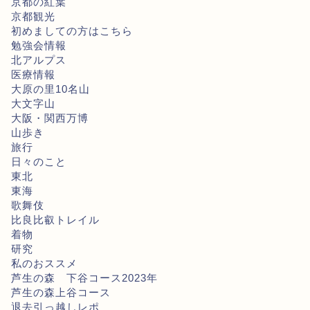
京都の紅葉
京都観光
初めましての方はこちら
勉強会情報
北アルプス
医療情報
大原の里10名山
大文字山
大阪・関西万博
山歩き
旅行
日々のこと
東北
東海
歌舞伎
比良比叡トレイル
着物
研究
私のおススメ
芦生の森 下谷コース2023年
芦生の森上谷コース
退去引っ越しレポ