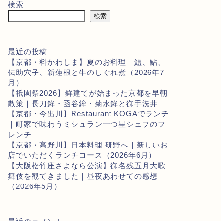
検索
検索
最近の投稿
【京都・料かわしま】夏のお料理｜鱧、鮎、
伝助穴子、新蓮根と牛のしぐれ煮（2026年7
月）
【祇園祭2026】鉾建てが始まった京都を早朝
散策｜長刀鉾・函谷鉾・菊水鉾と御手洗井
【京都・今出川】Restaurant KOGAでランチ
｜町家で味わうミシュラン一つ星シェフのフ
レンチ
【京都・高野川】日本料理 研野へ｜新しいお
店でいただくランチコース（2026年6月）
【大阪松竹座さよなら公演】御名残五月大歌
舞伎を観てきました｜昼夜あわせての感想
（2026年5月）