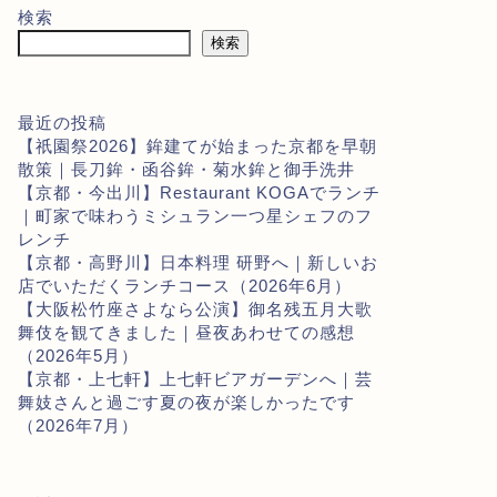
検索
検索
最近の投稿
【祇園祭2026】鉾建てが始まった京都を早朝
散策｜長刀鉾・函谷鉾・菊水鉾と御手洗井
【京都・今出川】Restaurant KOGAでランチ
｜町家で味わうミシュラン一つ星シェフのフ
レンチ
【京都・高野川】日本料理 研野へ｜新しいお
店でいただくランチコース（2026年6月）
【大阪松竹座さよなら公演】御名残五月大歌
舞伎を観てきました｜昼夜あわせての感想
（2026年5月）
【京都・上七軒】上七軒ビアガーデンへ｜芸
舞妓さんと過ごす夏の夜が楽しかったです
（2026年7月）