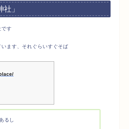
神社」
社です
ています、それぐらいすぐそば
place/
あるし