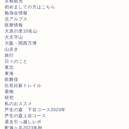
京都観光
初めましての方はこちら
勉強会情報
北アルプス
医療情報
大原の里10名山
大文字山
大阪・関西万博
山歩き
旅行
日々のこと
東北
東海
歌舞伎
比良比叡トレイル
着物
研究
私のおススメ
芦生の森 下谷コース2023年
芦生の森上谷コース
退去引っ越しレポ
釈迦ヶ岳2023年秋