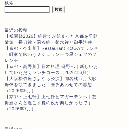
検索
検索
最近の投稿
【祇園祭2026】鉾建てが始まった京都を早朝
散策｜長刀鉾・函谷鉾・菊水鉾と御手洗井
【京都・今出川】Restaurant KOGAでランチ
｜町家で味わうミシュラン一つ星シェフのフ
レンチ
【京都・高野川】日本料理 研野へ｜新しいお
店でいただくランチコース（2026年6月）
【大阪松竹座さよなら公演】御名残五月大歌
舞伎を観てきました｜昼夜あわせての感想
（2026年5月）
【京都・上七軒】上七軒ビアガーデンへ｜芸
舞妓さんと過ごす夏の夜が楽しかったです
（2026年7月）