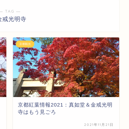
― TAG ―
金戒光明寺
京都観光
京都紅葉情報2021：真如堂＆金戒光明
寺はもう見ごろ
日
2021年11月21日