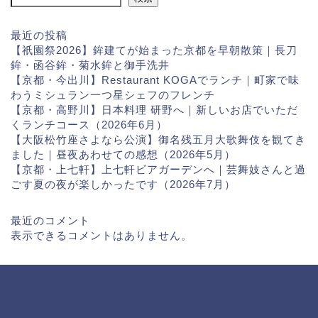
最近の投稿
【祇園祭2026】鉾建てが始まった京都を早朝散策｜長刀
鉾・函谷鉾・菊水鉾と御手洗井
【京都・今出川】Restaurant KOGAでランチ｜町家で味
わうミシュラン一つ星シェフのフレンチ
【京都・高野川】日本料理 研野へ｜新しいお店でいただ
くランチコース（2026年6月）
【大阪松竹座さよなら公演】御名残五月大歌舞伎を観てき
ました｜昼夜あわせての感想（2026年5月）
【京都・上七軒】上七軒ビアガーデンへ｜芸舞妓さんと過
ごす夏の夜が楽しかったです（2026年7月）
最近のコメント
表示できるコメントはありません。