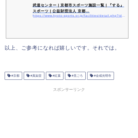
武道センター | 京都市スポーツ施設一覧 | 『する』
スポーツ | 公益財団法人 京都…
https://www.kyoto-sports.or.jp/facilities/detail.php?id=15
以上、ご参考になれば嬉しいです。それでは。
#京都
#真如堂
#紅葉
#見ごろ
#金戒光明寺
スポンサーリンク