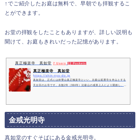
↑でご紹介したお庭は無料で、早朝でも拝観するこ
とができます。
お堂の拝観をしたこともありますが、詳しい説明も
聞けて、お庭もきれいだった記憶があります。
真正極楽寺 真如堂
7 Users
22 Pockets
真正極楽寺 真如堂
https://shin-nyo-do.jp
真如堂は、正式には鈴聲山真正極楽寺といい、比叡山延暦寺を本山とする
天台宗のお寺です。永観2年（984年）比叡山の戒算上人により開創し、元
禄6年（1693年）に現在の京都市左京区浄土寺真如町に落ち着きました。
仏像、美術、庭、建築など貴重な文化財と共に、自然豊かな境内は紅葉や
桜などの名所として多くの方に親しまれています。
金戒光明寺
真如堂のすぐそばにある金戒光明寺。