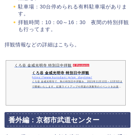
駐車場：30台停められる有料駐車場がありま
す。
拝観時間：10：00～16：30 夜間の特別拝観
も行ってます。
拝観情報などの詳細はこちら。
くろ谷 金戒光明寺 特別日中拝観
4 Pockets
くろ谷 金戒光明寺 特別日中拝観
https://www.kurodani.jp/sp_daytime/
くろ谷 金戒光明寺で、秋の特別日中拝観を、2021年11月12日～12月5日ま
で開催いたします。紅葉ライトアップや邦楽の演奏等のイベントをお楽し
みいただけます。
番外編：京都市武道センター