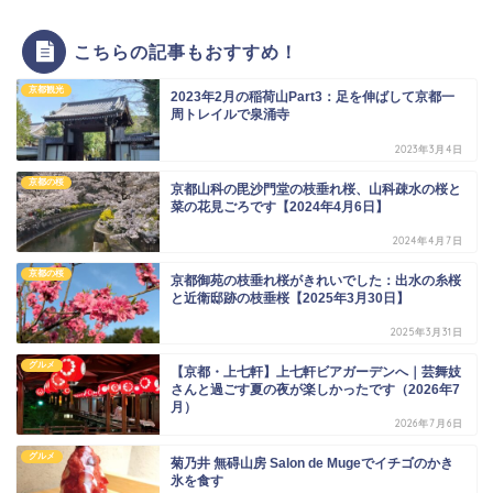
こちらの記事もおすすめ！
京都観光
2023年2月の稲荷山Part3：足を伸ばして京都一
周トレイルで泉涌寺
2023年3月4日
京都の桜
京都山科の毘沙門堂の枝垂れ桜、山科疎水の桜と
菜の花見ごろです【2024年4月6日】
2024年4月7日
京都の桜
京都御苑の枝垂れ桜がきれいでした：出水の糸桜
と近衛邸跡の枝垂桜【2025年3月30日】
2025年3月31日
グルメ
【京都・上七軒】上七軒ビアガーデンへ｜芸舞妓
さんと過ごす夏の夜が楽しかったです（2026年7
月）
2026年7月6日
グルメ
菊乃井 無碍山房 Salon de Mugeでイチゴのかき
氷を食す