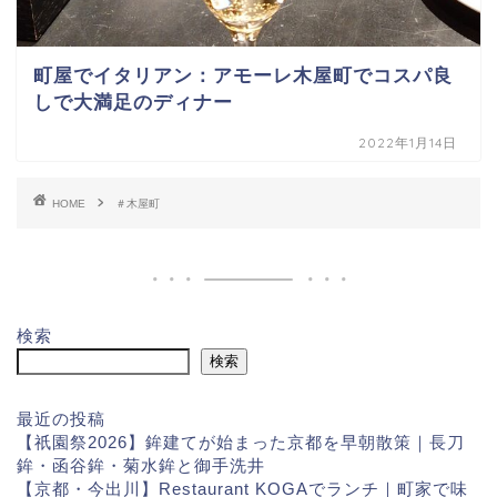
町屋でイタリアン：アモーレ木屋町でコスパ良
しで大満足のディナー
2022年1月14日
HOME
＃木屋町
検索
検索
最近の投稿
【祇園祭2026】鉾建てが始まった京都を早朝散策｜長刀
鉾・函谷鉾・菊水鉾と御手洗井
【京都・今出川】Restaurant KOGAでランチ｜町家で味