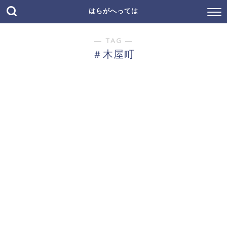
はらがへっては
― TAG ―
＃木屋町