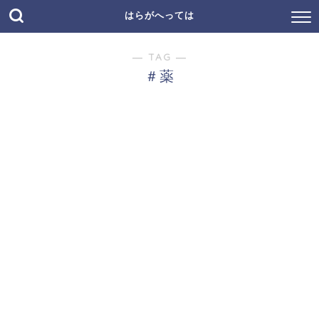
はらがへっては
― TAG ―
＃薬