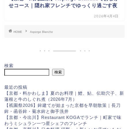
せコース｜隠れ家フレンチでゆっくり過ごす夜
2026年4月4日
HOME
Asperge Blanche
検索
検索
最近の投稿
【京都・料かわしま】夏のお料理｜鱧、鮎、伝助穴子、新
蓮根と牛のしぐれ煮（2026年7月）
【祇園祭2026】鉾建てが始まった京都を早朝散策｜長刀
鉾・函谷鉾・菊水鉾と御手洗井
【京都・今出川】Restaurant KOGAでランチ｜町家で味
わうミシュラン一つ星シェフのフレンチ