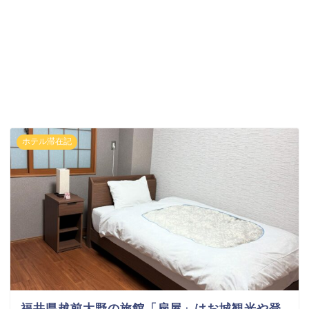
ホテル滞在記
福井県越前大野の旅館「扇屋」はお城観光や登