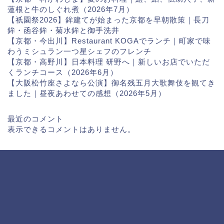
蓮根と牛のしぐれ煮（2026年7月）
【祇園祭2026】鉾建てが始まった京都を早朝散策｜長刀
鉾・函谷鉾・菊水鉾と御手洗井
【京都・今出川】Restaurant KOGAでランチ｜町家で味
わうミシュラン一つ星シェフのフレンチ
【京都・高野川】日本料理 研野へ｜新しいお店でいただ
くランチコース（2026年6月）
【大阪松竹座さよなら公演】御名残五月大歌舞伎を観てき
ました｜昼夜あわせての感想（2026年5月）
最近のコメント
表示できるコメントはありません。