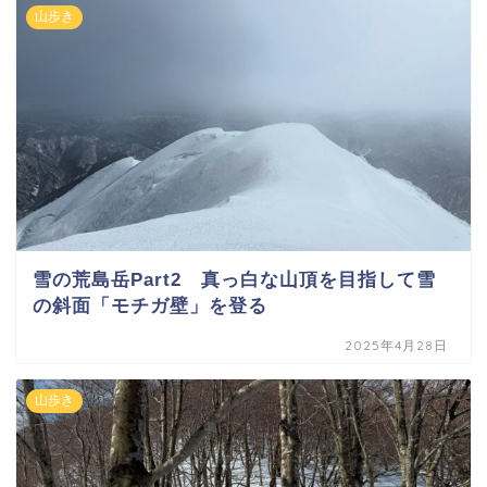
山歩き
雪の荒島岳Part2 真っ白な山頂を目指して雪
の斜面「モチガ壁」を登る
2025年4月28日
山歩き