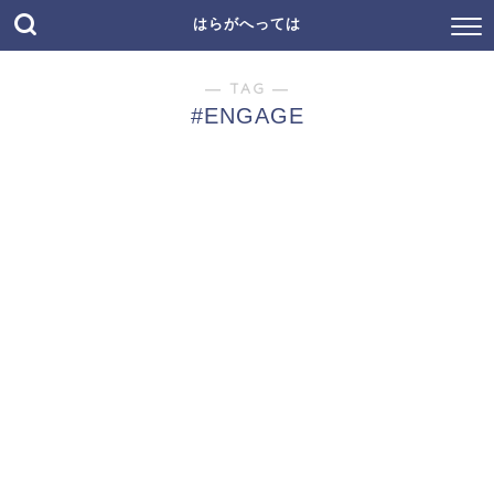
はらがへっては
― TAG ―
#ENGAGE