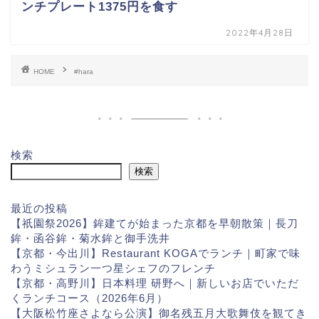
ンチプレート1375円を食す
2022年4月28日
HOME
#hara
検索
検索
最近の投稿
【祇園祭2026】鉾建てが始まった京都を早朝散策｜長刀
鉾・函谷鉾・菊水鉾と御手洗井
【京都・今出川】Restaurant KOGAでランチ｜町家で味
わうミシュラン一つ星シェフのフレンチ
【京都・高野川】日本料理 研野へ｜新しいお店でいただ
くランチコース（2026年6月）
【大阪松竹座さよなら公演】御名残五月大歌舞伎を観てき