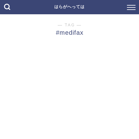
はらがへっては
― TAG ―
#medifax