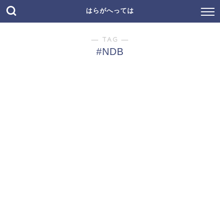
はらがへっては
― TAG ―
#NDB