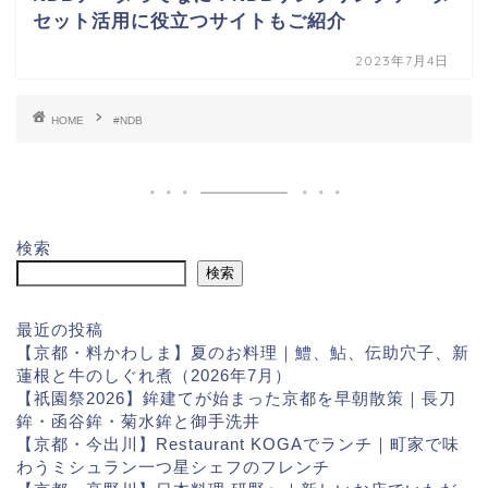
セット活用に役立つサイトもご紹介
2023年7月4日
HOME
#NDB
検索
検索
最近の投稿
【京都・料かわしま】夏のお料理｜鱧、鮎、伝助穴子、新
蓮根と牛のしぐれ煮（2026年7月）
【祇園祭2026】鉾建てが始まった京都を早朝散策｜長刀
鉾・函谷鉾・菊水鉾と御手洗井
【京都・今出川】Restaurant KOGAでランチ｜町家で味
わうミシュラン一つ星シェフのフレンチ