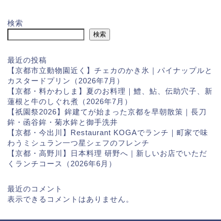
検索
検索
最近の投稿
【京都市立動物園近く】チェカのかき氷｜パイナップルと
カスタードプリン（2026年7月）
【京都・料かわしま】夏のお料理｜鱧、鮎、伝助穴子、新
蓮根と牛のしぐれ煮（2026年7月）
【祇園祭2026】鉾建てが始まった京都を早朝散策｜長刀
鉾・函谷鉾・菊水鉾と御手洗井
【京都・今出川】Restaurant KOGAでランチ｜町家で味
わうミシュラン一つ星シェフのフレンチ
【京都・高野川】日本料理 研野へ｜新しいお店でいただ
くランチコース（2026年6月）
最近のコメント
表示できるコメントはありません。