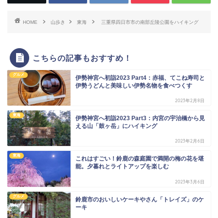
HOME
山歩き
東海
三重県四日市市の南部丘陵公園をハイキング
こちらの記事もおすすめ！
グルメ
伊勢神宮へ初詣2023 Part4：赤福、てこね寿司と
伊勢うどんと美味しい伊勢名物を食べつくす
2023年2月8日
東海
伊勢神宮へ初詣2023 Part3：内宮の宇治橋から見
える山「鼓ヶ岳」にハイキング
2023年2月6日
東海
これはすごい！鈴鹿の森庭園で満開の梅の花を堪
能。夕暮れとライトアップを楽しむ
2023年3月6日
グルメ
鈴鹿市のおいしいケーキやさん「トレイズ」のケ
ーキ