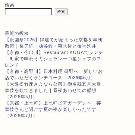
検索
検索
最近の投稿
【祇園祭2026】鉾建てが始まった京都を早朝
散策｜長刀鉾・函谷鉾・菊水鉾と御手洗井
【京都・今出川】Restaurant KOGAでランチ
｜町家で味わうミシュラン一つ星シェフのフ
レンチ
【京都・高野川】日本料理 研野へ｜新しいお
店でいただくランチコース（2026年6月）
【大阪松竹座さよなら公演】御名残五月大歌
舞伎を観てきました｜昼夜あわせての感想
（2026年5月）
【京都・上七軒】上七軒ビアガーデンへ｜芸
舞妓さんと過ごす夏の夜が楽しかったです
（2026年7月）