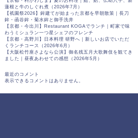
【京都・料かわしま】夏のお料理｜鱧、鮎、伝助穴子、新
蓮根と牛のしぐれ煮（2026年7月）
【祇園祭2026】鉾建てが始まった京都を早朝散策｜長刀
鉾・函谷鉾・菊水鉾と御手洗井
【京都・今出川】Restaurant KOGAでランチ｜町家で味
わうミシュラン一つ星シェフのフレンチ
【京都・高野川】日本料理 研野へ｜新しいお店でいただ
くランチコース（2026年6月）
【大阪松竹座さよなら公演】御名残五月大歌舞伎を観てき
ました｜昼夜あわせての感想（2026年5月）
最近のコメント
表示できるコメントはありません。