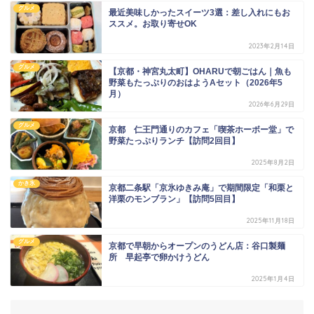
グルメ
最近美味しかったスイーツ3選：差し入れにもお
ススメ。お取り寄せOK
2023年2月14日
グルメ
【京都・神宮丸太町】OHARUで朝ごはん｜魚も
野菜もたっぷりのおはようAセット（2026年5
月）
2026年6月29日
グルメ
京都 仁王門通りのカフェ「喫茶ホーボー堂」で
野菜たっぷりランチ【訪問2回目】
2025年8月2日
かき氷
京都二条駅「京氷ゆきみ庵」で期間限定「和栗と
洋栗のモンブラン」【訪問5回目】
2025年11月18日
グルメ
京都で早朝からオープンのうどん店：谷口製麺
所 早起亭で卵かけうどん
2025年1月4日