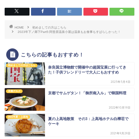
HOME
初めましての方はこちら
2023年下ノ廊下Part5:阿曾原温泉小屋は温泉もお食事もすばらしかった！
こちらの記事もおすすめ！
初めましての方はこちら
奈良国立博物館で開催中の超国宝展に行ってき
た！子供フレンドリーで大人にもおすすめ
2025年5月4日
京都グルメ
京都でサムゲタン！「御所南入ル」で韓国料理
2022年10月19日
2021年夏：上高地
夏の上高地散策 その3：上高地ホテル白樺荘で
ケーキ
2021年9月29日