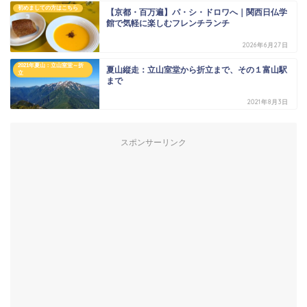
初めましての方はこちら
【京都・百万遍】パ・シ・ドロワへ｜関西日仏学
館で気軽に楽しむフレンチランチ
2026年6月27日
2021年夏山：立山室堂～折
夏山縦走：立山室堂から折立まで、その１富山駅
立
まで
2021年8月3日
スポンサーリンク