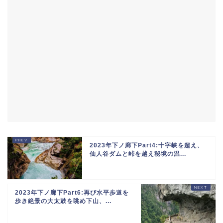
2023年下ノ廊下Part4:十字峡を超え、
仙人谷ダムと峠を越え秘境の温...
2023年下ノ廊下Part6:再び水平歩道を
歩き絶景の大太鼓を眺め下山、...