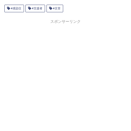
#感染症
#支援者
#災害
スポンサーリンク