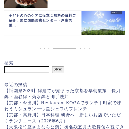
子どもの心のケアに役立つ無料の資料ご
紹介：国立国際医療センター・厚生労
働...
検索
検索
最近の投稿
【祇園祭2026】鉾建てが始まった京都を早朝散策｜長刀
鉾・函谷鉾・菊水鉾と御手洗井
【京都・今出川】Restaurant KOGAでランチ｜町家で味
わうミシュラン一つ星シェフのフレンチ
【京都・高野川】日本料理 研野へ｜新しいお店でいただ
くランチコース（2026年6月）
【大阪松竹座さよなら公演】御名残五月大歌舞伎を観てき