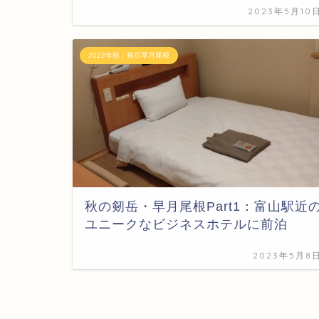
2023年5月10
2022年秋：剱岳早月尾根
秋の剱岳・早月尾根Part1：富山駅近
ユニークなビジネスホテルに前泊
2023年5月8