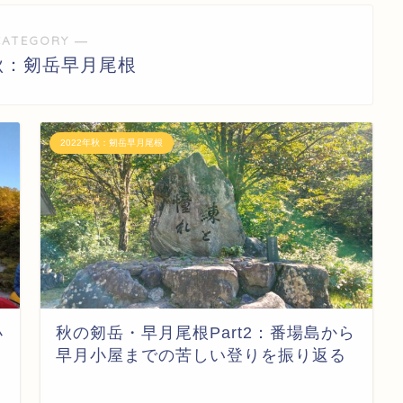
CATEGORY ―
年秋：剱岳早月尾根
2022年秋：剱岳早月尾根
小
秋の剱岳・早月尾根Part2：番場島から
早月小屋までの苦しい登りを振り返る