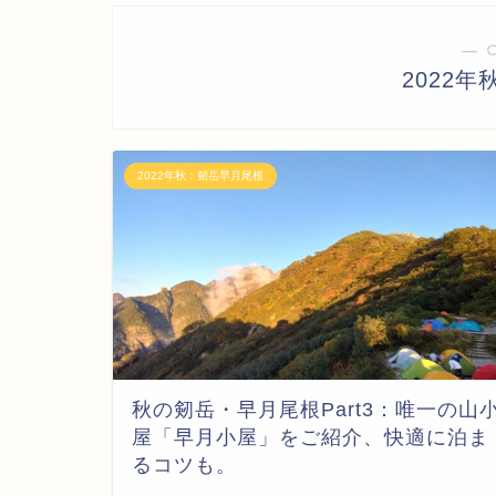
― 
2022
2022年秋：剱岳早月尾根
秋の剱岳・早月尾根Part3：唯一の山
屋「早月小屋」をご紹介、快適に泊ま
るコツも。