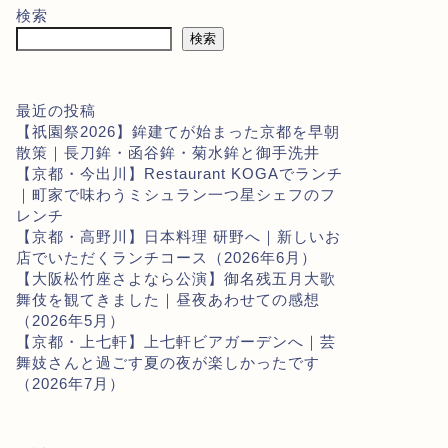
検索
検索
最近の投稿
【祇園祭2026】鉾建てが始まった京都を早朝
散策｜長刀鉾・函谷鉾・菊水鉾と御手洗井
【京都・今出川】Restaurant KOGAでランチ
｜町家で味わうミシュラン一つ星シェフのフ
レンチ
【京都・高野川】日本料理 研野へ｜新しいお
店でいただくランチコース（2026年6月）
【大阪松竹座さよなら公演】御名残五月大歌
舞伎を観てきました｜昼夜あわせての感想
（2026年5月）
【京都・上七軒】上七軒ビアガーデンへ｜芸
舞妓さんと過ごす夏の夜が楽しかったです
（2026年7月）