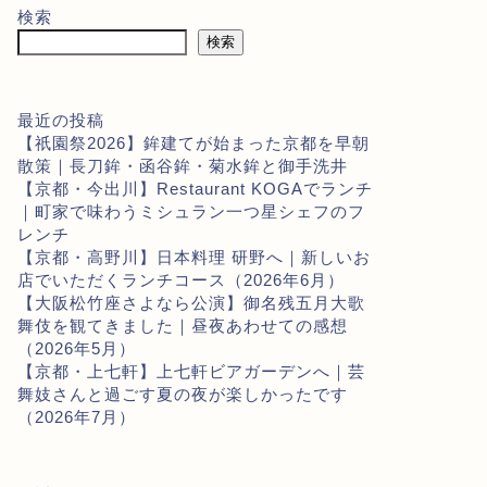
検索
検索
最近の投稿
【祇園祭2026】鉾建てが始まった京都を早朝
散策｜長刀鉾・函谷鉾・菊水鉾と御手洗井
【京都・今出川】Restaurant KOGAでランチ
｜町家で味わうミシュラン一つ星シェフのフ
レンチ
【京都・高野川】日本料理 研野へ｜新しいお
店でいただくランチコース（2026年6月）
【大阪松竹座さよなら公演】御名残五月大歌
舞伎を観てきました｜昼夜あわせての感想
（2026年5月）
【京都・上七軒】上七軒ビアガーデンへ｜芸
舞妓さんと過ごす夏の夜が楽しかったです
（2026年7月）