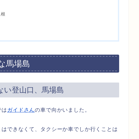
尾根
な馬場島
ない登山口、馬場島
では
ガイドさん
の車で向かいました。
とはできなくて、タクシーか車でしか行くことは