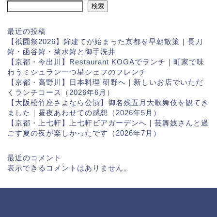
検索
最近の投稿
【祇園祭2026】鉾建てが始まった京都を早朝散策｜長刀
鉾・函谷鉾・菊水鉾と御手洗井
【京都・今出川】Restaurant KOGAでランチ｜町家で味
わうミシュラン一つ星シェフのフレンチ
【京都・高野川】日本料理 研野へ｜新しいお店でいただ
くランチコース（2026年6月）
【大阪松竹座さよなら公演】御名残五月大歌舞伎を観てき
ました｜昼夜あわせての感想（2026年5月）
【京都・上七軒】上七軒ビアガーデンへ｜芸舞妓さんと過
ごす夏の夜が楽しかったです（2026年7月）
最近のコメント
表示できるコメントはありません。