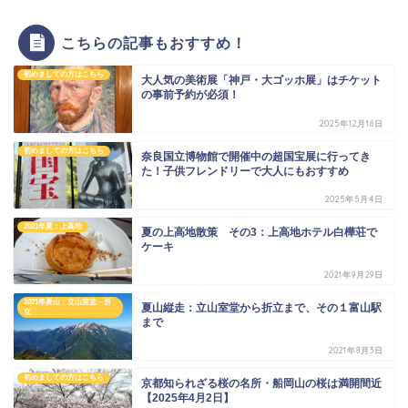
こちらの記事もおすすめ！
初めましての方はこちら
大人気の美術展「神戸・大ゴッホ展」はチケット
の事前予約が必須！
2025年12月16日
初めましての方はこちら
奈良国立博物館で開催中の超国宝展に行ってき
た！子供フレンドリーで大人にもおすすめ
2025年5月4日
2021年夏：上高地
夏の上高地散策 その3：上高地ホテル白樺荘で
ケーキ
2021年9月29日
2021年夏山：立山室堂～折
夏山縦走：立山室堂から折立まで、その１富山駅
立
まで
2021年8月3日
初めましての方はこちら
京都知られざる桜の名所・船岡山の桜は満開間近
【2025年4月2日】