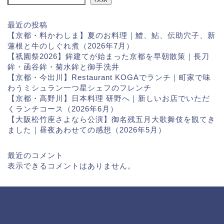
最近の投稿
【京都・料かわしま】夏のお料理｜鱧、鮎、伝助穴子、新
蓮根と牛のしぐれ煮（2026年7月）
【祇園祭2026】鉾建てが始まった京都を早朝散策｜長刀
鉾・函谷鉾・菊水鉾と御手洗井
【京都・今出川】Restaurant KOGAでランチ｜町家で味
わうミシュラン一つ星シェフのフレンチ
【京都・高野川】日本料理 研野へ｜新しいお店でいただ
くランチコース（2026年6月）
【大阪松竹座さよなら公演】御名残五月大歌舞伎を観てき
ました｜昼夜あわせての感想（2026年5月）
最近のコメント
表示できるコメントはありません。