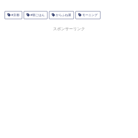
#京都
#朝ごはん
からふね屋
モーニング
スポンサーリンク