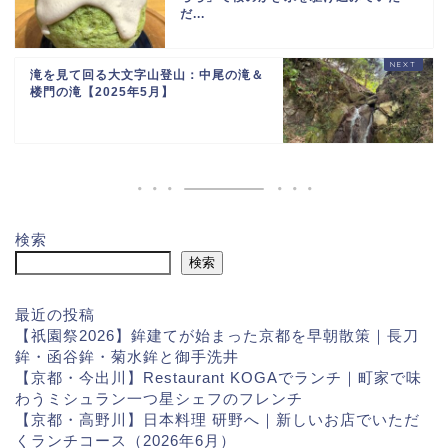
だ...
滝を見て回る大文字山登山：中尾の滝＆
楼門の滝【2025年5月】
検索
検索
最近の投稿
【祇園祭2026】鉾建てが始まった京都を早朝散策｜長刀
鉾・函谷鉾・菊水鉾と御手洗井
【京都・今出川】Restaurant KOGAでランチ｜町家で味
わうミシュラン一つ星シェフのフレンチ
【京都・高野川】日本料理 研野へ｜新しいお店でいただ
くランチコース（2026年6月）