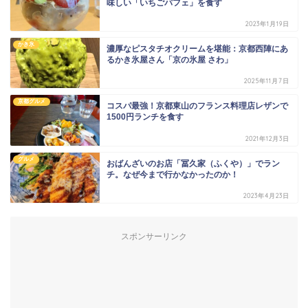
味しい「いちごパフェ」を食す
2023年1月19日
かき氷
濃厚なピスタチオクリームを堪能：京都西陣にあ
るかき氷屋さん「京の氷屋 さわ」
2025年11月7日
京都グルメ
コスパ最強！京都東山のフランス料理店レザンで
1500円ランチを食す
2021年12月3日
グルメ
おばんざいのお店「冨久家（ふくや）」でラン
チ。なぜ今まで行かなかったのか！
2023年4月23日
スポンサーリンク