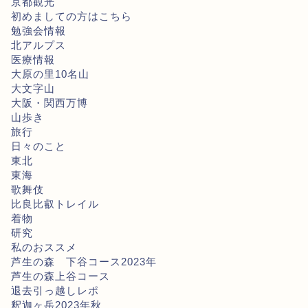
京都観光
初めましての方はこちら
勉強会情報
北アルプス
医療情報
大原の里10名山
大文字山
大阪・関西万博
山歩き
旅行
日々のこと
東北
東海
歌舞伎
比良比叡トレイル
着物
研究
私のおススメ
芦生の森 下谷コース2023年
芦生の森上谷コース
退去引っ越しレポ
釈迦ヶ岳2023年秋