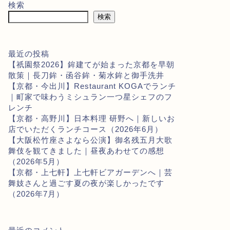
検索
検索
最近の投稿
【祇園祭2026】鉾建てが始まった京都を早朝
散策｜長刀鉾・函谷鉾・菊水鉾と御手洗井
【京都・今出川】Restaurant KOGAでランチ
｜町家で味わうミシュラン一つ星シェフのフ
レンチ
【京都・高野川】日本料理 研野へ｜新しいお
店でいただくランチコース（2026年6月）
【大阪松竹座さよなら公演】御名残五月大歌
舞伎を観てきました｜昼夜あわせての感想
（2026年5月）
【京都・上七軒】上七軒ビアガーデンへ｜芸
舞妓さんと過ごす夏の夜が楽しかったです
（2026年7月）