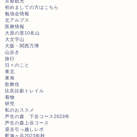
京都観光
初めましての方はこちら
勉強会情報
北アルプス
医療情報
大原の里10名山
大文字山
大阪・関西万博
山歩き
旅行
日々のこと
東北
東海
歌舞伎
比良比叡トレイル
着物
研究
私のおススメ
芦生の森 下谷コース2023年
芦生の森上谷コース
退去引っ越しレポ
釈迦ヶ岳2023年秋