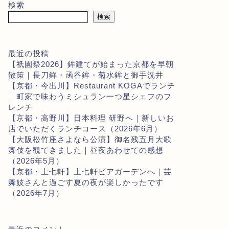
検索
検索
最近の投稿
【祇園祭2026】鉾建てが始まった京都を早朝
散策｜長刀鉾・函谷鉾・菊水鉾と御手洗井
【京都・今出川】Restaurant KOGAでランチ
｜町家で味わうミシュラン一つ星シェフのフ
レンチ
【京都・高野川】日本料理 研野へ｜新しいお
店でいただくランチコース（2026年6月）
【大阪松竹座さよなら公演】御名残五月大歌
舞伎を観てきました｜昼夜あわせての感想
（2026年5月）
【京都・上七軒】上七軒ビアガーデンへ｜芸
舞妓さんと過ごす夏の夜が楽しかったです
（2026年7月）