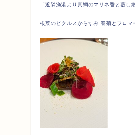
「近隣漁港より真鯛のマリネ香と蒸し
根菜のピクルスからすみ 春菊とフロマ