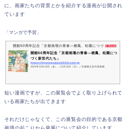
に、画家たちの背景とかを紹介する漫画が公開され
ています
「マンガで予習」
開館60周年記念「京都画壇の青春―栖鳳、松園につづく新世代たち
1 Pocket
開館60周年記念「京都画壇の青春―栖鳳、松園につ
づく新世代たち」
https://kyotogadan2023.exh.jp
2023年10月13日（金）～12月10日（日）／京都国立近代美術館
短い漫画ですが、この展覧会でよく取り上げられて
いる画家たちが出てきます
それだけじゃなくて、この展覧会の目的である京都
画壇の起こりから発展について紹介しています