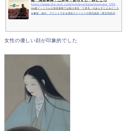
能・演目事典：三井寺：あらすじ・みどころ
https://www.the-noh.com/jp/plays/data/program_056.html
the能ドットコムの演目事典では能の演目「三井寺」のあらすじとみどころ
を解説・紹介。プリントできる演目ストーリーの現代語訳（英文対訳付）
も公開しています。
女性の優しい顔が印象的でした