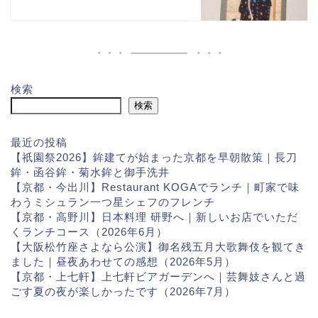
検索
検索
最近の投稿
【祇園祭2026】鉾建てが始まった京都を早朝散策｜長刀
鉾・函谷鉾・菊水鉾と御手洗井
【京都・今出川】Restaurant KOGAでランチ｜町家で味
わうミシュラン一つ星シェフのフレンチ
【京都・高野川】日本料理 研野へ｜新しいお店でいただ
くランチコース（2026年6月）
【大阪松竹座さよなら公演】御名残五月大歌舞伎を観てき
ました｜昼夜あわせての感想（2026年5月）
【京都・上七軒】上七軒ビアガーデンへ｜芸舞妓さんと過
ごす夏の夜が楽しかったです（2026年7月）