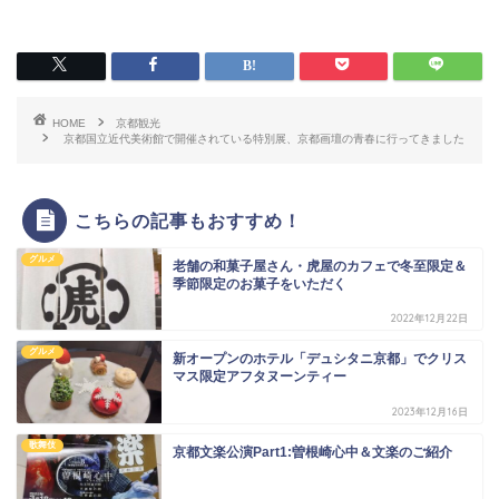
HOME
京都観光
京都国立近代美術館で開催されている特別展、京都画壇の青春に行ってきました
こちらの記事もおすすめ！
グルメ
老舗の和菓子屋さん・虎屋のカフェで冬至限定＆
季節限定のお菓子をいただく
2022年12月22日
グルメ
新オープンのホテル「デュシタニ京都」でクリス
マス限定アフタヌーンティー
2023年12月16日
歌舞伎
京都文楽公演Part1:曽根崎心中＆文楽のご紹介