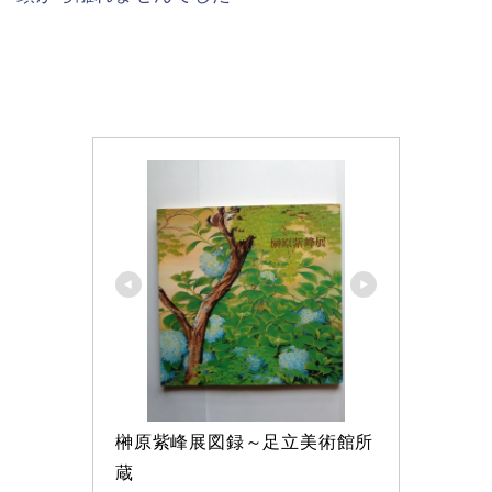
榊原紫峰展図録～足立美術館所
蔵