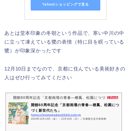
Yahoo!ショッピングで見る
あとは堂本印象の冬朝という作品で、寒い中川の中
に立って凍えている鷺の表情（特に目を瞑っている
鷺）が印象深かったです
12月10日までなので、京都に住んでいる美術好きの
人はぜひ行ってみてください
開館60周年記念「京都画壇の青春―栖鳳、松園につづく新世代たち
1 Pocket
開館60周年記念「京都画壇の青春―栖鳳、松園につ
づく新世代たち」
https://kyotogadan2023.exh.jp
2023年10月13日（金）～12月10日（日）／京都国立近代美術館