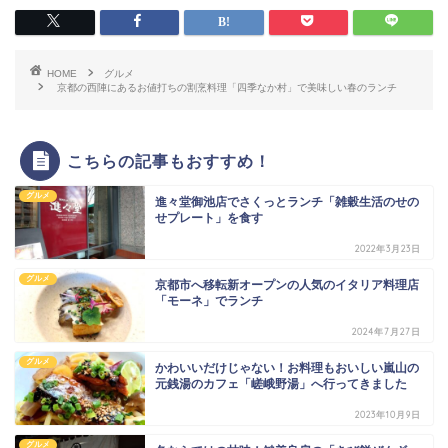
HOME
グルメ
京都の西陣にあるお値打ちの割烹料理「四季なか村」で美味しい春のランチ
こちらの記事もおすすめ！
グルメ
進々堂御池店でさくっとランチ「雑穀生活のせの
せプレート」を食す
2022年3月23日
グルメ
京都市へ移転新オープンの人気のイタリア料理店
「モーネ」でランチ
2024年7月27日
グルメ
かわいいだけじゃない！お料理もおいしい嵐山の
元銭湯のカフェ「嵯峨野湯」へ行ってきました
2023年10月9日
グルメ