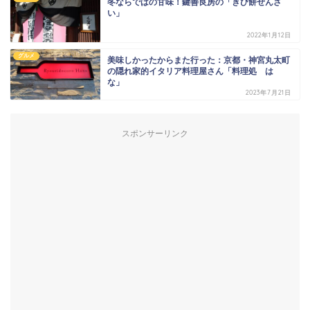
冬ならではの甘味！鍵善良房の「きび餅ぜんざ
い」
2022年1月12日
グルメ
美味しかったからまた行った：京都・神宮丸太町
の隠れ家的イタリア料理屋さん「料理処 は
な」
2023年7月21日
スポンサーリンク