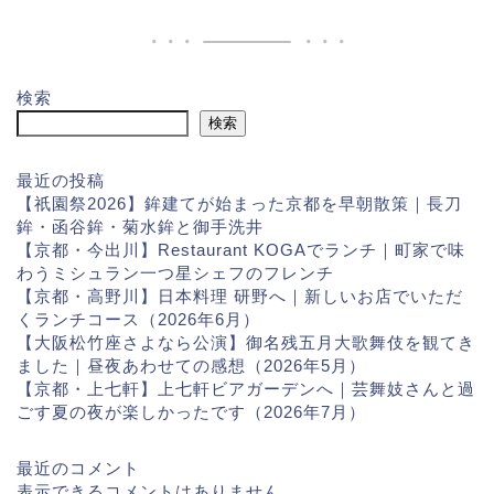
検索
検索
最近の投稿
【祇園祭2026】鉾建てが始まった京都を早朝散策｜長刀
鉾・函谷鉾・菊水鉾と御手洗井
【京都・今出川】Restaurant KOGAでランチ｜町家で味
わうミシュラン一つ星シェフのフレンチ
【京都・高野川】日本料理 研野へ｜新しいお店でいただ
くランチコース（2026年6月）
【大阪松竹座さよなら公演】御名残五月大歌舞伎を観てき
ました｜昼夜あわせての感想（2026年5月）
【京都・上七軒】上七軒ビアガーデンへ｜芸舞妓さんと過
ごす夏の夜が楽しかったです（2026年7月）
最近のコメント
表示できるコメントはありません。