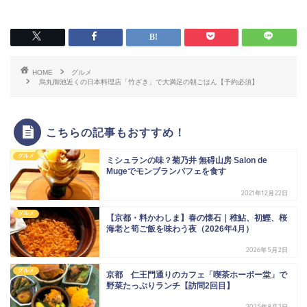
HOME
グルメ
烏丸御池近くの日本料理店「竹ざき」で大満足の朝ごはん【予約必須】
こちらの記事もおすすめ！
グルメ
ミシュランの味？菊乃井 無碍山房 Salon de
Mugeでモンブランパフェを食す
2021年12月22日
グルメ
【京都・料かわしま】春の懐石｜稚鮎、初鰹、桜
海老と筍ご飯を味わう夜（2026年4月）
2026年5月2日
グルメ
京都 仁王門通りのカフェ「喫茶ホーボー堂」で
野菜たっぷりランチ【訪問2回目】
2025年8月2日