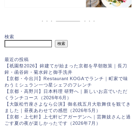
検索
検索
最近の投稿
【祇園祭2026】鉾建てが始まった京都を早朝散策｜長刀
鉾・函谷鉾・菊水鉾と御手洗井
【京都・今出川】Restaurant KOGAでランチ｜町家で味
わうミシュラン一つ星シェフのフレンチ
【京都・高野川】日本料理 研野へ｜新しいお店でいただ
くランチコース（2026年6月）
【大阪松竹座さよなら公演】御名残五月大歌舞伎を観てき
ました｜昼夜あわせての感想（2026年5月）
【京都・上七軒】上七軒ビアガーデンへ｜芸舞妓さんと過
ごす夏の夜が楽しかったです（2026年7月）