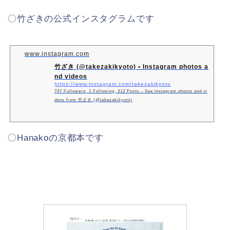
〇竹ざきの公式インスタグラムです
www.instagram.com
竹ざき (@takezakikyoto) • Instagram photos a
nd videos
https://www.instagram.com/takezakikyoto
747 Followers, 1 Following, 312 Posts – See Instagram photos and vi
deos from 竹ざき (@takezakikyoto)
〇Hanakoの京都本です