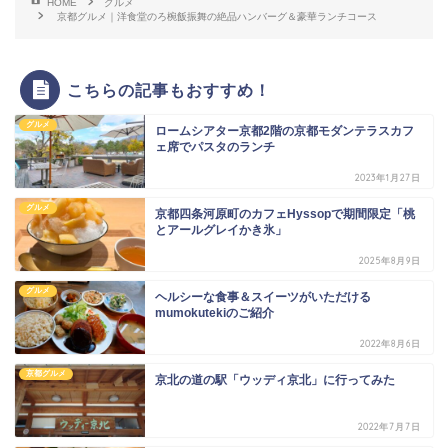
HOME
グルメ
京都グルメ｜洋食堂のろ椀飯振舞の絶品ハンバーグ＆豪華ランチコース
こちらの記事もおすすめ！
グルメ
ロームシアター京都2階の京都モダンテラスカフ
ェ席でパスタのランチ
2023年1月27日
グルメ
京都四条河原町のカフェHyssopで期間限定「桃
とアールグレイかき氷」
2025年8月9日
グルメ
ヘルシーな食事＆スイーツがいただける
mumokutekiのご紹介
2022年8月6日
京都グルメ
京北の道の駅「ウッディ京北」に行ってみた
2022年7月7日