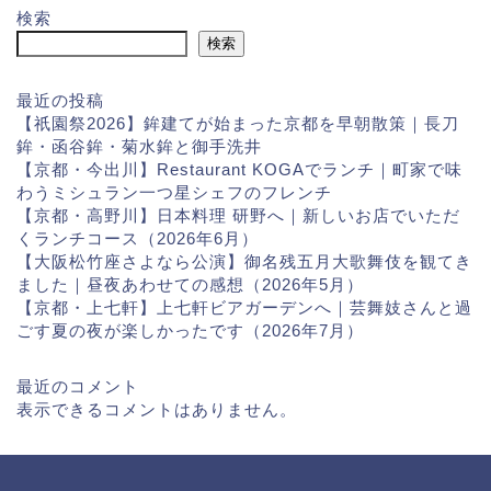
検索
検索
最近の投稿
【祇園祭2026】鉾建てが始まった京都を早朝散策｜長刀
鉾・函谷鉾・菊水鉾と御手洗井
【京都・今出川】Restaurant KOGAでランチ｜町家で味
わうミシュラン一つ星シェフのフレンチ
【京都・高野川】日本料理 研野へ｜新しいお店でいただ
くランチコース（2026年6月）
【大阪松竹座さよなら公演】御名残五月大歌舞伎を観てき
ました｜昼夜あわせての感想（2026年5月）
【京都・上七軒】上七軒ビアガーデンへ｜芸舞妓さんと過
ごす夏の夜が楽しかったです（2026年7月）
最近のコメント
表示できるコメントはありません。