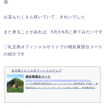
感
お花もたくさん咲いていて、きれいでした
また来ることがあれば、5月か6月に来てみたいです
〇礼文島オフィシャルサイトでの桃岩展望台コース
の紹介です
礼文島トレイルオフィシャルウェブ
桃岩展望台コース
https://rebun-trail.jp/momoiwaobservatorycourse/
コースの難易度 桃岩登山口・レンジャーハウス－桃岩展望台［往復］ ★
桃岩登山口・レンジャーハウス－キンバイの谷［往復］ ★★桃岩登山
口・レンジャーハウス－知床［片道］ ★★香深港フェリーターミナル－
桃岩展望台［片道］ ★★ 桃岩桃岩展望台付