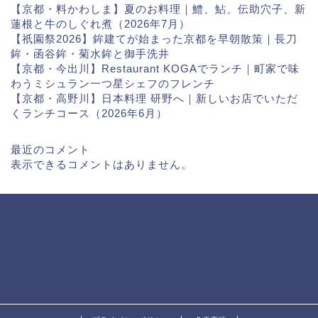
【京都・料かわしま】夏のお料理｜鱧、鮎、伝助穴子、新
蓮根と牛のしぐれ煮（2026年7月）
【祇園祭2026】鉾建てが始まった京都を早朝散策｜長刀
鉾・函谷鉾・菊水鉾と御手洗井
【京都・今出川】Restaurant KOGAでランチ｜町家で味
わうミシュラン一つ星シェフのフレンチ
【京都・高野川】日本料理 研野へ｜新しいお店でいただ
くランチコース（2026年6月）
最近のコメント
表示できるコメントはありません。