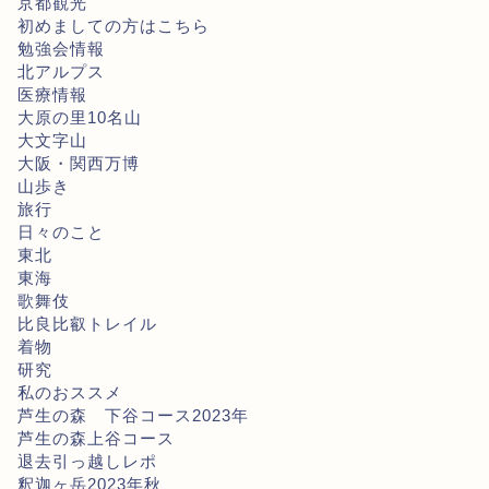
京都観光
初めましての方はこちら
勉強会情報
北アルプス
医療情報
大原の里10名山
大文字山
大阪・関西万博
山歩き
旅行
日々のこと
東北
東海
歌舞伎
比良比叡トレイル
着物
研究
私のおススメ
芦生の森 下谷コース2023年
芦生の森上谷コース
退去引っ越しレポ
釈迦ヶ岳2023年秋