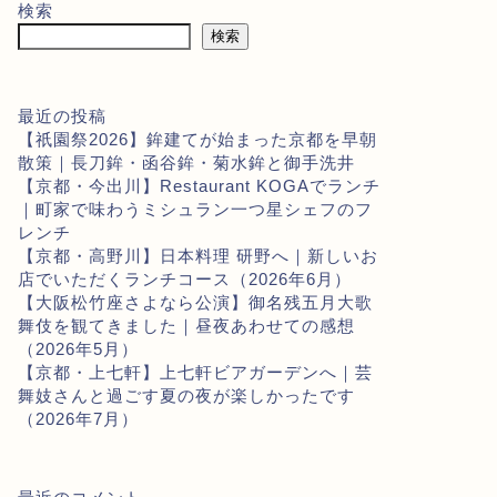
検索
検索
最近の投稿
【祇園祭2026】鉾建てが始まった京都を早朝
散策｜長刀鉾・函谷鉾・菊水鉾と御手洗井
【京都・今出川】Restaurant KOGAでランチ
｜町家で味わうミシュラン一つ星シェフのフ
レンチ
【京都・高野川】日本料理 研野へ｜新しいお
店でいただくランチコース（2026年6月）
【大阪松竹座さよなら公演】御名残五月大歌
舞伎を観てきました｜昼夜あわせての感想
（2026年5月）
【京都・上七軒】上七軒ビアガーデンへ｜芸
舞妓さんと過ごす夏の夜が楽しかったです
（2026年7月）