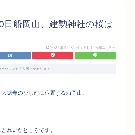
月30日船岡山、建勲神社の桜は
2022年3月31日
/
2025年4月3日
モーションを含む場合があります
、
大徳寺
の少し南に位置する
船岡山
。
。
もきれいなところです。