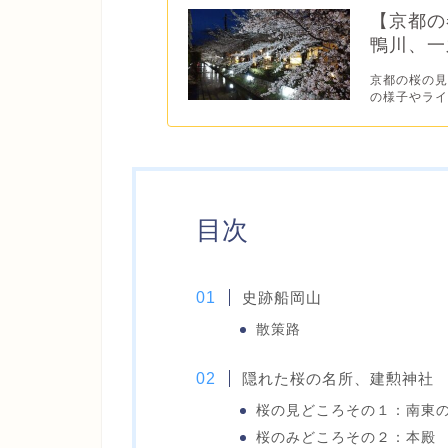
【京都の
鴨川、一
京都の桜の見
の様子やライ
目次
史跡船岡山
散策路
隠れた桜の名所、建勲神社
桜の見どころその１：南東
桜のみどころその２：本殿