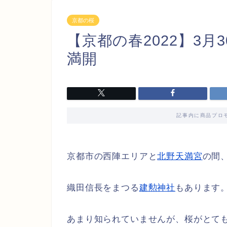
京都の桜
【京都の春2022】3
満開
記事内に商品プロ
京都市の西陣エリアと
北野天満宮
の間
織田信長をまつる
建勲神社
もあります
あまり知られていませんが、桜がとて